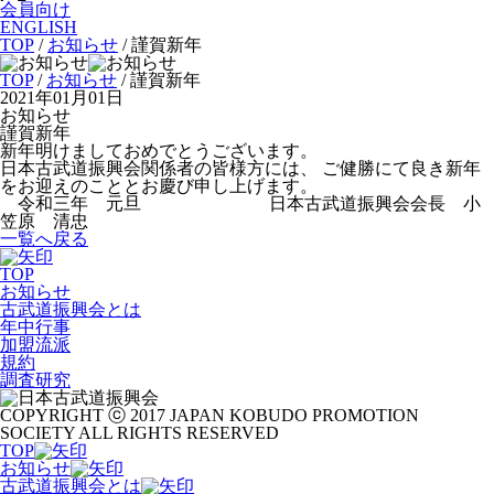
会員向け
ENGLISH
TOP
/
お知らせ
/
謹賀新年
TOP
/
お知らせ
/ 謹賀新年
2021年01月01日
お知らせ
謹賀新年
新年明けましておめでとうございます。
日本古武道振興会関係者の皆様方には、 ご健勝にて良き新年
をお迎えのこととお慶び申し上げます。
令和三年 元旦 日本古武道振興会会長 小
笠原 清忠
一覧へ戻る
TOP
お知らせ
古武道振興会とは
年中行事
加盟流派
規約
調査研究
COPYRIGHT ⓒ 2017 JAPAN KOBUDO PROMOTION
SOCIETY ALL RIGHTS RESERVED
TOP
お知らせ
古武道振興会とは