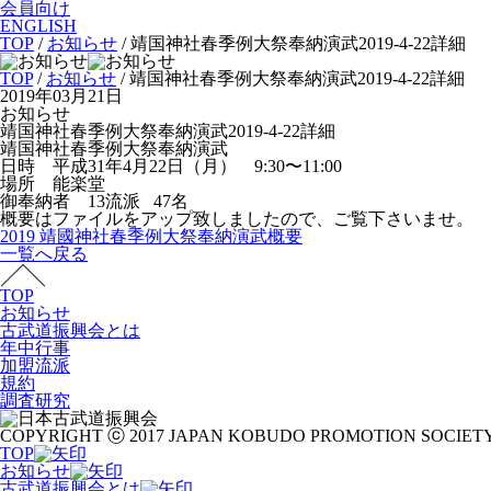
会員向け
ENGLISH
TOP
/
お知らせ
/
靖国神社春季例大祭奉納演武2019-4-22詳細
TOP
/
お知らせ
/ 靖国神社春季例大祭奉納演武2019-4-22詳細
2019年03月21日
お知らせ
靖国神社春季例大祭奉納演武2019-4-22詳細
靖国神社春季例大祭奉納演武
日時 平成31年4月22日（月） 9:30〜11:00
場所 能楽堂
御奉納者 13流派 47名
概要はファイルをアップ致しましたので、ご覧下さいませ。
2019 靖國神社春季例大祭奉納演武概要
一覧へ戻る
TOP
お知らせ
古武道振興会とは
年中行事
加盟流派
規約
調査研究
COPYRIGHT ⓒ 2017 JAPAN KOBUDO PROMOTION SOCIETY
TOP
お知らせ
古武道振興会とは