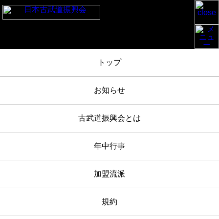
TOP
/
お知らせ
/
白峯神宮奉納古武道大会 2018-5-5 報告
/
IMG_6345
トップ
2018年05月05日
お知らせ
IMG_6345
古武道振興会とは
年中行事
加盟流派
規約