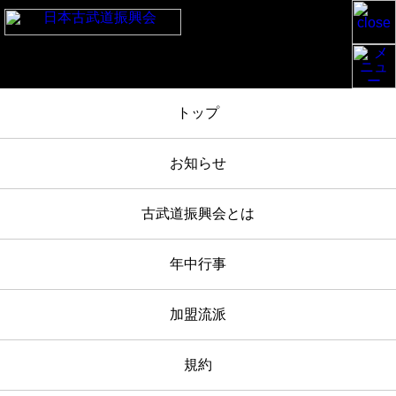
TOP
/
お知らせ
/
靖国神社春季例大祭奉納演武 平成30年4月23日 報告
/
IMG_6204
トップ
2018年04月23日
お知らせ
IMG_6204
古武道振興会とは
年中行事
加盟流派
規約