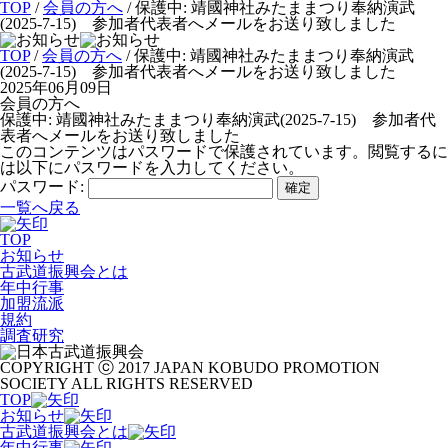
TOP
/
会員の方へ
/
保護中: 靖國神社みたままつり奉納演武
(2025-7-15) 参加者代表者へメールをお送り致しました
TOP
/
会員の方へ
/ 保護中: 靖國神社みたままつり奉納演武
(2025-7-15) 参加者代表者へメールをお送り致しました
2025年06月09日
会員の方へ
保護中: 靖國神社みたままつり奉納演武(2025-7-15) 参加者代
表者へメールをお送り致しました
このコンテンツはパスワードで保護されています。閲覧するに
は以下にパスワードを入力してください。
パスワード:
一覧へ戻る
TOP
お知らせ
古武道振興会とは
年中行事
加盟流派
規約
調査研究
COPYRIGHT ⓒ 2017 JAPAN KOBUDO PROMOTION
SOCIETY ALL RIGHTS RESERVED
TOP
お知らせ
古武道振興会とは
年中行事