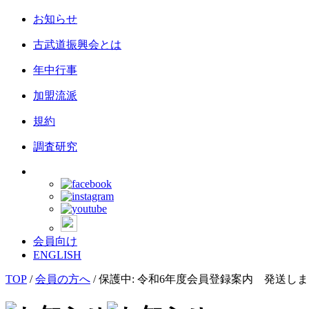
お知らせ
古武道振興会とは
年中行事
加盟流派
規約
調査研究
会員向け
ENGLISH
TOP
/
会員の方へ
/
保護中: 令和6年度会員登録案内 発送し