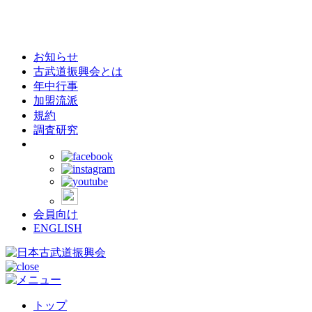
お知らせ
古武道振興会とは
年中行事
加盟流派
規約
調査研究
会員向け
ENGLISH
トップ