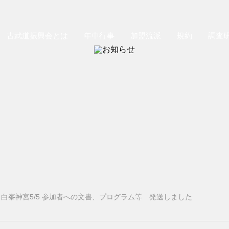
古武道振興会とは
年中行事
加盟流派
規約
調査
/4、白峯神宮5/5 参加者への文書、プログラム等 発送しました