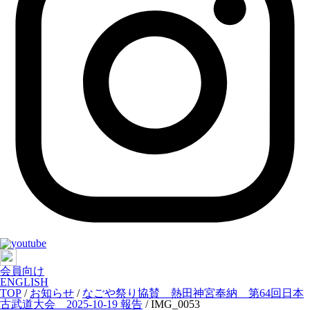
会員向け
ENGLISH
TOP
/
お知らせ
/
なごや祭り協賛 熱田神宮奉納 第64回日本
古武道大会 2025-10-19 報告
/
IMG_0053