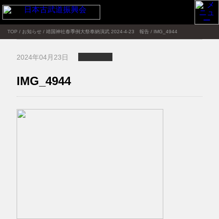
TOP
/
お知らせ
/
靖国神社春季例大祭奉納演武 2024-4-23 報告
/
IMG_4944
2024年04月23日
IMG_4944