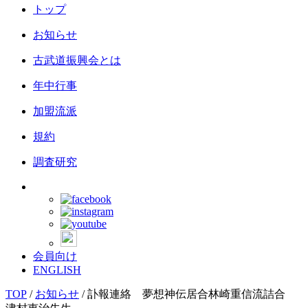
トップ
お知らせ
古武道振興会とは
年中行事
加盟流派
規約
調査研究
会員向け
ENGLISH
TOP
/
お知らせ
/
訃報連絡 夢想神伝居合林崎重信流詰合