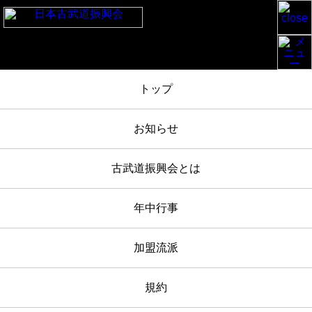
TOP
/
会員の方へ
/
明治神宮日本古武道大会(2023-11-3)のご案内 発送しました 申込締切8月末
日
トップ
お知らせ
古武道振興会とは
年中行事
加盟流派
2023年07月30日
会員の方へ
規約
明治神宮日本古武道大会(2023-11-