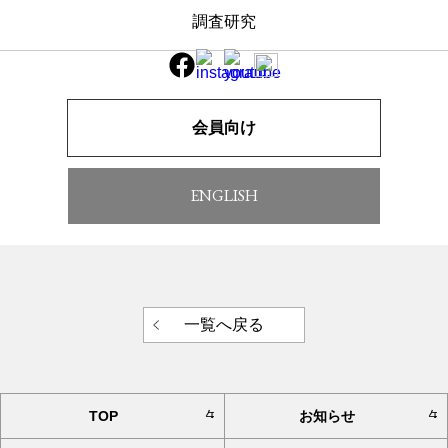
調査研究
3)のご案内 発送しました 申込締
切8月末日
会員向け
明治神宮日本古武道大会(2023-11-3)のご案内を発送いたし
ました。 日時 令和5年11月3日（祝日・金曜日）午前10
時開会〜午後3時半頃 演武時間は入退場含めて１流派10分
ENGLISH
以内 会場 明治神宮西参道芝地（雨天の場合は至誠館剣道
場）
明治神宮2023参加案内
一覧へ戻る
TOP
お知らせ