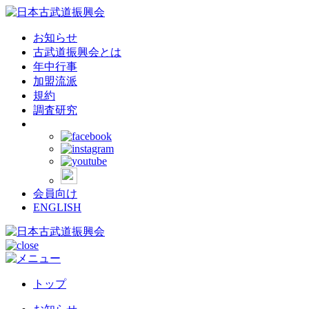
お知らせ
古武道振興会とは
年中行事
加盟流派
規約
調査研究
会員向け
ENGLISH
トップ