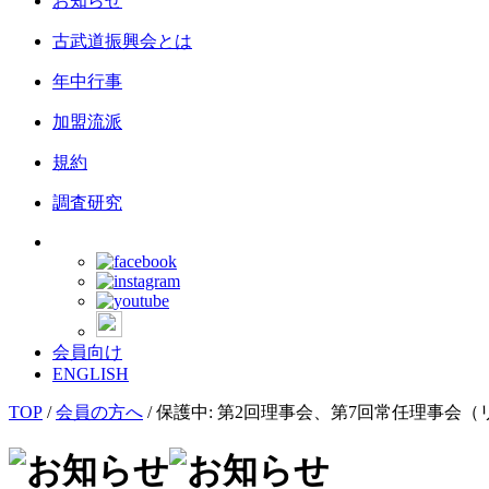
お知らせ
古武道振興会とは
年中行事
加盟流派
規約
調査研究
会員向け
ENGLISH
TOP
/
会員の方へ
/
保護中: 第2回理事会、第7回常任理事会