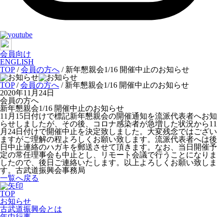
会員向け
ENGLISH
TOP
/
会員の方へ
/
新年懇親会1/16 開催中止のお知らせ
TOP
/
会員の方へ
/ 新年懇親会1/16 開催中止のお知らせ
2020年11月24日
会員の方へ
新年懇親会1/16 開催中止のお知らせ
11月15日付けで標記新年懇親会の開催通知を流派代表者へお知
らせしましたが、その後、コロナ感染者が急増した状況から11
月24日付けで開催中止を決定致しました。大変残念ではござい
ますがご理解の程よろしくお願い致します。流派代表者へは後
日中止連絡のハガキを郵送させて頂きます。なお、当日開催予
定の常任理事会も中止とし、リモート会議で行うことになりま
したので、後日ご連絡いたします。以上よろしくお願い致しま
す。古武道振興会事務局
一覧へ戻る
TOP
お知らせ
古武道振興会とは
年中行事